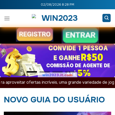
Skip
02/08/2026 8:28 PM
to
content
 aproveitar ofertas incríveis, uma grande variedade de jogo
NOVO GUIA DO USUÁRIO