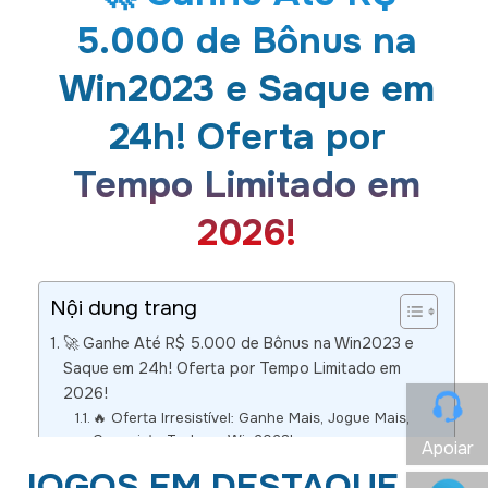
5.000 de Bônus na
Win2023 e Saque em
24h! Oferta por
Tempo Limitado em
2026!
Nội dung trang
🚀 Ganhe Até R$ 5.000 de Bônus na Win2023 e
Saque em 24h! Oferta por Tempo Limitado em
2026!
🔥 Oferta Irresistível: Ganhe Mais, Jogue Mais,
Conquiste Tudo na Win2023!
Apoiar
Proposta de Valor em 3 Pilares
JOGOS EM DESTAQUE
Como Começar em Win2023 em 3 Passos