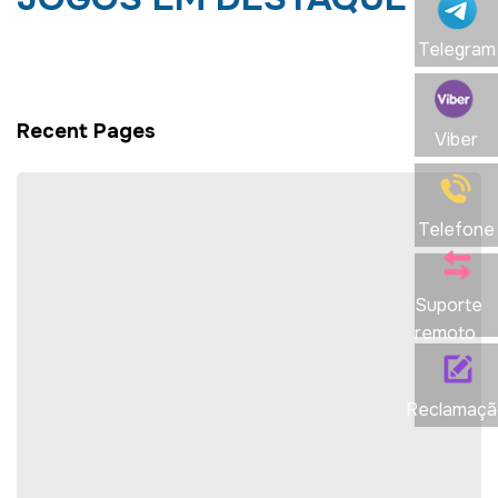
Simples
Jogos em Destaque na Win2023
Telegram
Segurança e Garantias na Win2023
Perguntas Frequentes (FAQ) – Resolva Suas
Dúvidas
Recent Pages
🎯 Última Chance: Junte-se à Maioria dos
Viber
Jogadores Brasileiros na Win2023!
Promoções
Diárias
Se você busca emoções, prêmios reais e uma
Telefone
na
experiência de jogo segura e rápida, a
Win2023
é o
win2023:
seu destino número 1 em 2026! Aproveite nossa
Líder
oferta explosiva:
Bônus de R$ 5.000 + Saque
Suporte
em
garantido em 24 horas
. Mas atenção: essa
remoto
Inovação
oportunidade é por tempo limitado. Não perca
tempo, cadastre-se agora e transforme seu jogo
em lucros instantâneos!
Reclamaçã
🔥 Oferta Irresistível: Ganhe Mais, Jogue
Mais, Conquiste Tudo na Win2023!