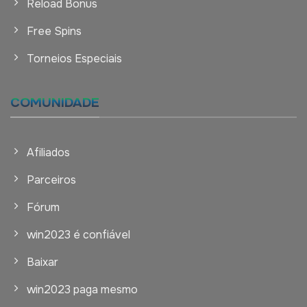
Reload Bonus
enquanto você
todos os
criptografia de
joga! Aproveite
estilos de
nível bancário
Free Spins
o bônus de até
jogador, com
protege seus
R$ 5.000 e
jackpots
dados e
Torneios Especiais
multiplique
progressivos e
transações.
suas chances
jogos ao vivo.
Jogue com
COMUNIDADE
de ganhar.
confiança na
Win2023!
Afiliados
Como Começar em Win2023 em 3 Passos
Simples
Parceiros
Fórum
win2023 é confiável
Baixar
win2023 paga mesmo